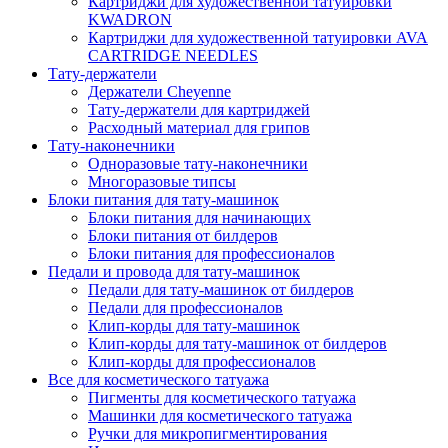
Картриджи для художественной татуировки
KWADRON
Картриджи для художественной татуировки AVA
CARTRIDGE NEEDLES
Тату-держатели
Держатели Cheyenne
Тату-держатели для картриджей
Расходный материал для грипов
Тату-наконечники
Одноразовые тату-наконечники
Многоразовые типсы
Блоки питания для тату-машинок
Блоки питания для начинающих
Блоки питания от билдеров
Блоки питания для профессионалов
Педали и провода для тату-машинок
Педали для тату-машинок от билдеров
Педали для профессионалов
Клип-корды для тату-машинок
Клип-корды для тату-машинок от билдеров
Клип-корды для профессионалов
Все для косметического татуажа
Пигменты для косметического татуажа
Машинки для косметического татуажа
Ручки для микропигментирования